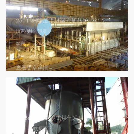
250TPH印度步进梁式加热炉
国家/地区: 印度
客户：Lloyds公司
规格：250T/H
查看更多详情→
Φ2.6m印尼两段式煤气发生炉（湿法脱硫）
国家：印度尼西亚