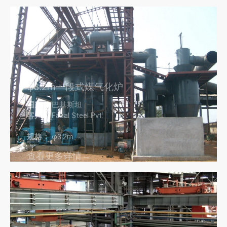
φ3.2m一段式煤气化炉
国家：
巴基斯坦
客户：
Fazal Steel Pvt.
规格：
φ3.2m
查看更多详情→