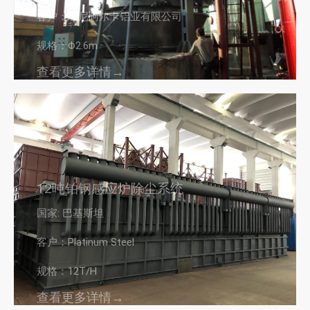
客户：印尼阿尔卡铝业有限公司
规格：Φ2.6m
查看更多详情→
12吨铂钢感应炉除尘系统
国家: 巴基斯坦
客户：Platinum Steel
规格：12T/H
查看更多详情→