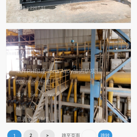
规格：
220T/H
查看更多详情→
40TPH印度Sona Alloy加热炉项目
国家/地区：印度
客户：Sona Alloy
规格：40T/H
查看更多详情→
跳至页面
1
2
>
跳转